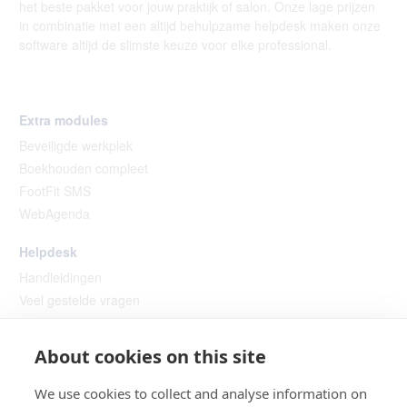
het beste pakket voor jouw praktijk of salon. Onze lage prijzen
in combinatie met een altijd behulpzame helpdesk maken onze
software altijd de slimste keuze voor elke professional.
Extra modules
Beveiligde werkplek
Boekhouden compleet
FootFit SMS
WebAgenda
Helpdesk
Handleidingen
Veel gestelde vragen
Instructie video’s
Hulp op afstand
About cookies on this site
We use cookies to collect and analyse information on