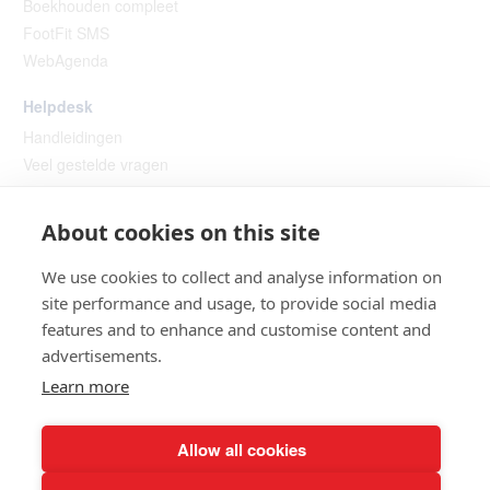
Boekhouden compleet
FootFit SMS
WebAgenda
Helpdesk
Handleidingen
Veel gestelde vragen
Instructie video’s
Hulp op afstand
About cookies on this site
We use cookies to collect and analyse information on
site performance and usage, to provide social media
features and to enhance and customise content and
advertisements.
Learn more
Helpdesk
Allow all cookies
© 2026 PodoFile